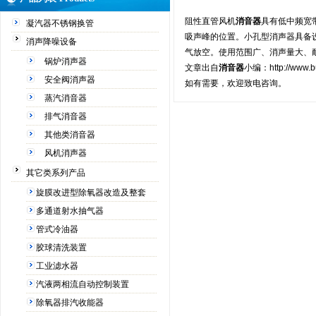
阻性直管风机
消音器
具有低中频宽
凝汽器不锈钢换管
吸声峰的位置。小孔型消声器具备
消声降噪设备
气放空。使用范围广、消声量大、
锅炉消声器
文章出自
消音器
小编：
http://www
安全阀消声器
如有需要，欢迎致电咨询。
蒸汽消音器
排气消音器
其他类消音器
风机消声器
其它类系列产品
旋膜改进型除氧器改造及整套
多通道射水抽气器
管式冷油器
胶球清洗装置
工业滤水器
汽液两相流自动控制装置
除氧器排汽收能器